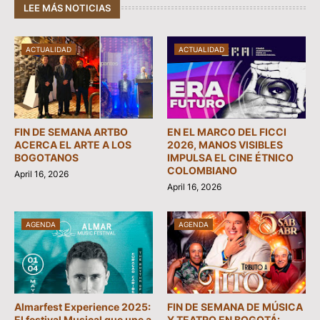
LEE MÁS NOTICIAS
ACTUALIDAD
ACTUALIDAD
FIN DE SEMANA ARTBO
EN EL MARCO DEL FICCI
ACERCA EL ARTE A LOS
2026, MANOS VISIBLES
BOGOTANOS
IMPULSA EL CINE ÉTNICO
COLOMBIANO
April 16, 2026
April 16, 2026
AGENDA
AGENDA
Almarfest Experience 2025:
FIN DE SEMANA DE MÚSICA
El festival Musical que une a
Y TEATRO EN BOGOTÁ: