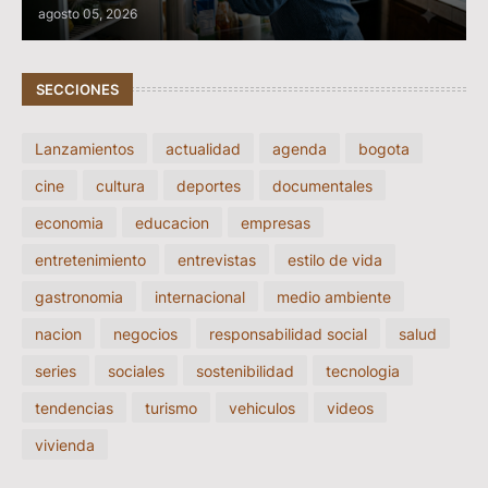
agosto 05, 2026
SECCIONES
Lanzamientos
actualidad
agenda
bogota
cine
cultura
deportes
documentales
economia
educacion
empresas
entretenimiento
entrevistas
estilo de vida
gastronomia
internacional
medio ambiente
nacion
negocios
responsabilidad social
salud
series
sociales
sostenibilidad
tecnologia
tendencias
turismo
vehiculos
videos
vivienda