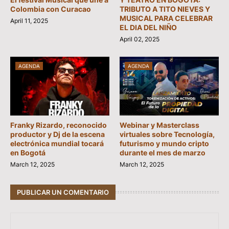
Colombia con Curacao
TRIBUTO A TITO NIEVES Y
MUSICAL PARA CELEBRAR
April 11, 2025
EL DIA DEL NIÑO
April 02, 2025
AGENDA
AGENDA
Franky Rizardo, reconocido
Webinar y Masterclass
productor y Dj de la escena
virtuales sobre Tecnología,
electrónica mundial tocará
futurismo y mundo cripto
en Bogotá
durante el mes de marzo
March 12, 2025
March 12, 2025
PUBLICAR UN COMENTARIO