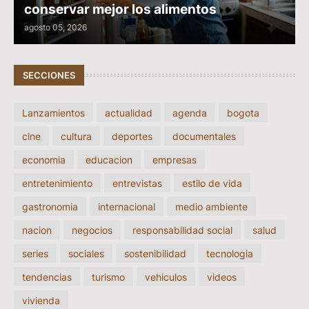
conservar mejor los alimentos
agosto 05, 2026
SECCIONES
Lanzamientos
actualidad
agenda
bogota
cine
cultura
deportes
documentales
economia
educacion
empresas
entretenimiento
entrevistas
estilo de vida
gastronomia
internacional
medio ambiente
nacion
negocios
responsabilidad social
salud
series
sociales
sostenibilidad
tecnologia
tendencias
turismo
vehiculos
videos
vivienda