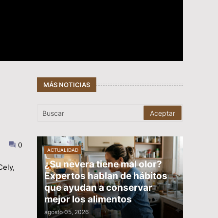
MÁS NOTICIAS
0
ACTUALIDAD
¿Su nevera tiene mal olor?
Cely,
Expertos hablan de hábitos
que ayudan a conservar
mejor los alimentos
agosto 05, 2026