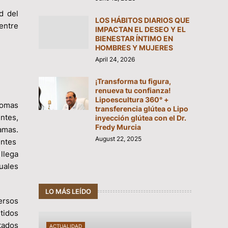
d del
LOS HÁBITOS DIARIOS QUE
entre
IMPACTAN EL DESEO Y EL
BIENESTAR ÍNTIMO EN
HOMBRES Y MUJERES
April 24, 2026
¡Transforma tu figura,
renueva tu confianza!
Lipoescultura 360° +
iomas
transferencia glútea o Lipo
ntes,
inyección glútea con el Dr.
Fredy Murcia
amas.
August 22, 2025
entes
llega
uales
LO MÁS LEÍDO
ersos
tidos
tados
ACTUALIDAD