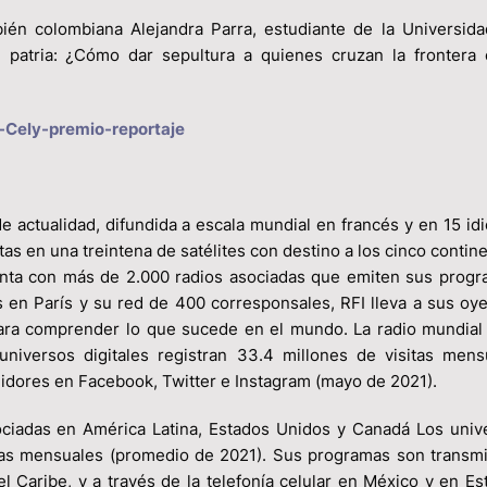
ién colombiana Alejandra Parra, estudiante de la Universida
 patria: ¿Cómo dar sepultura a quienes cruzan la frontera 
de actualidad, difundida a escala mundial en francés y en 15 id
s en una treintena de satélites con destino a los cinco contine
enta con más de 2.000 radios asociadas que emiten sus progr
s en París y su red de 400 corresponsales, RFI lleva a sus oy
ara comprender lo que sucede en el mundo. La radio mundial 
niversos digitales registran 33.4 millones de visitas mens
idores en Facebook, Twitter e Instagram (mayo de 2021).
ciadas en América Latina, Estados Unidos y Canadá Los univ
itas mensuales (promedio de 2021). Sus programas son transmi
Caribe, y a través de la telefonía celular en México y en Es