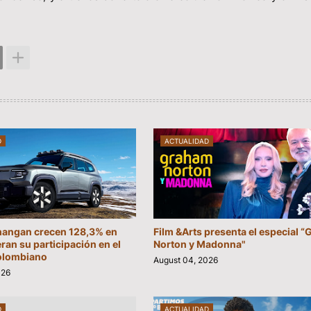
D
ACTUALIDAD
hangan crecen 128,3% en
Film &Arts presenta el especial 
eran su participación en el
Norton y Madonna"
olombiano
August 04, 2026
026
D
ACTUALIDAD