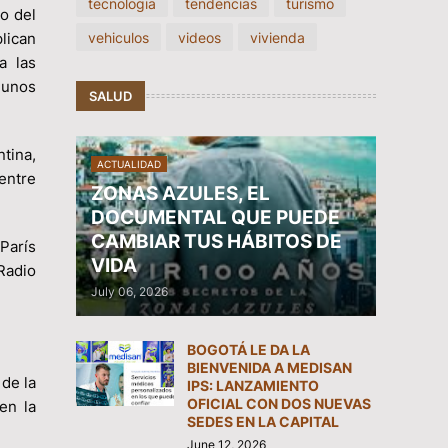
tecnologia
tendencias
turismo
o del
vehiculos
videos
vivienda
plican
a las
gunos
SALUD
tina,
ACTUALIDAD
entre
ZONAS AZULES, EL
DOCUMENTAL QUE PUEDE
CAMBIAR TUS HÁBITOS DE
París
VIDA
Radio
July 06, 2026
BOGOTÁ LE DA LA
BIENVENIDA A MEDISAN
 de la
IPS: LANZAMIENTO
OFICIAL CON DOS NUEVAS
en la
SEDES EN LA CAPITAL
June 12, 2026