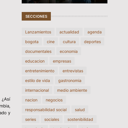
SECCIONES
Lanzamientos
actualidad
agenda
bogota
cine
cultura
deportes
documentales
economia
educacion
empresas
entretenimiento
entrevistas
estilo de vida
gastronomia
internacional
medio ambiente
 ¿Así
nacion
negocios
mbia,
responsabilidad social
salud
ado y
series
sociales
sostenibilidad