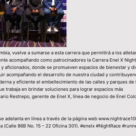
bia, vuelve a sumarse a esta carrera que permitirá a los atletas
ente acompañando como patrocinadores la Carrera Enel X Nigh
s y aficionados, donde se promueven espacios de bienestar y di
uir acompañando el desarrollo de nuestra ciudad y contribuye
erna y eficiente el embellecimiento de las calles y parques de 
ue trabaja en brindar soluciones para lograr espacios más
 Mario Restrepo, gerente de Enel X, línea de negocio de Enel Co
 se adelanta en línea a través de la página web www.nightrace1
 (Calle 86B No. 15 – 22 Oficina 301). #enelx #NightRace #runn