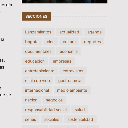
energía
e
SECCIONES
Lanzamientos
actualidad
agenda
 la
bogota
cine
cultura
deportes
documentales
economia
as,
educacion
empresas
las
entretenimiento
entrevistas
estilo de vida
gastronomia
e
internacional
medio ambiente
que se
nacion
negocios
responsabilidad social
salud
series
sociales
sostenibilidad