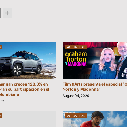
D
ACTUALIDAD
hangan crecen 128,3% en
Film &Arts presenta el especial 
eran su participación en el
Norton y Madonna"
olombiano
August 04, 2026
026
D
ACTUALIDAD