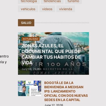
tecnologia
tendencias
turismo
vehiculos
videos
vivienda
SALUD
ACTUALIDAD
ZONAS AZULES, EL
DOCUMENTAL QUE PUEDE
Centro
CAMBIAR TUS HÁBITOS DE
ela y
VIDA
July 06, 2026
BOGOTÁ LE DA LA
BIENVENIDA A MEDISAN
IPS: LANZAMIENTO
OFICIAL CON DOS NUEVAS
SEDES EN LA CAPITAL
June 12, 2026