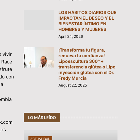
LOS HÁBITOS DIARIOS QUE
IMPACTAN EL DESEO Y EL
BIENESTAR ÍNTIMO EN
HOMBRES Y MUJERES
April 24, 2026
¡Transforma tu figura,
 vivir
renueva tu confianza!
Lipoescultura 360° +
t Race
transferencia glútea o Lipo
sfrute
inyección glútea con el Dr.
ndo con
Fredy Murcia
la
August 22, 2025
lombia
LO MÁS LEÍDO
0k.com
ers
ACTUALIDAD