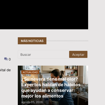
MÁS NOTICIAS
0
ital de
ACTUALIDAD
¿Su nevera tiene mal olor?
Expertos hablan de hábitos
que ayudan a conservar
mejor los alimentos
agosto 05, 2026