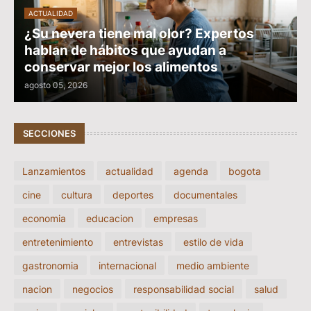
ACTUALIDAD
¿Su nevera tiene mal olor? Expertos
hablan de hábitos que ayudan a
conservar mejor los alimentos
agosto 05, 2026
SECCIONES
Lanzamientos
actualidad
agenda
bogota
cine
cultura
deportes
documentales
economia
educacion
empresas
entretenimiento
entrevistas
estilo de vida
gastronomia
internacional
medio ambiente
nacion
negocios
responsabilidad social
salud