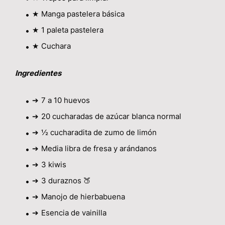
★
Manga pastelera básica
★
1 paleta pastelera
★
Cuchara
Ingredientes
➔
7 a 10 huevos
➔
20 cucharadas de azúcar blanca normal
➔
½ cucharadita de zumo de limón
➔
Media libra de fresa y arándanos
➔
3 kiwis
➔
3 duraznos 🍑
➔
Manojo de hierbabuena
➔
Esencia de vainilla