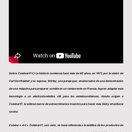
Sobre Cuisinart®
👉
La historia comienza hace más de 40 años, en 1971, por la visión de
Carl Sontheimer y su esposa, Shirley, una pareja que, enamorados de una demostración
de una máquina para preparar comida en un restaurante en Francia, logran adaptar esta
tecnología a un electrodoméstico útil para los estadounidenses, dando origen a
Cuisinart®, la exitosa marca de extraordinarios inventos para hacer más fácil y atractiva la
cocina.
Cuisine + Art = Cuisinart®, con esto, se hace referencia a la estética de los productos de