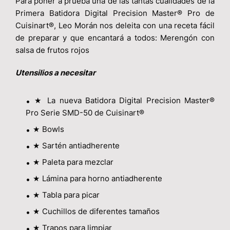
Para poner a prueba una de las tantas cualidades de la
Primera Batidora Digital Precision Master® Pro de
Cuisinart®, Leo Morán nos deleita con una receta fácil
de preparar y que encantará a todos: Merengón con
salsa de frutos rojos
Utensilios a necesitar
★
La nueva Batidora Digital Precision Master®
Pro Serie SMD-50 de Cuisinart®
★
Bowls
★
Sartén antiadherente
★
Paleta para mezclar
★
Lámina para horno antiadherente
★
Tabla para picar
★
Cuchillos de diferentes tamaños
★
Trapos para limpiar