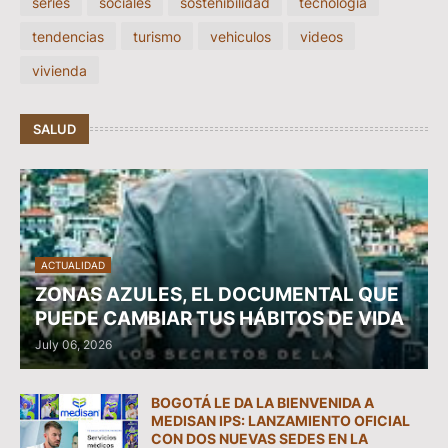
series
sociales
sostenibilidad
tecnologia
tendencias
turismo
vehiculos
videos
vivienda
SALUD
ACTUALIDAD
ZONAS AZULES, EL DOCUMENTAL QUE
PUEDE CAMBIAR TUS HÁBITOS DE VIDA
July 06, 2026
BOGOTÁ LE DA LA BIENVENIDA A
MEDISAN IPS: LANZAMIENTO OFICIAL
CON DOS NUEVAS SEDES EN LA