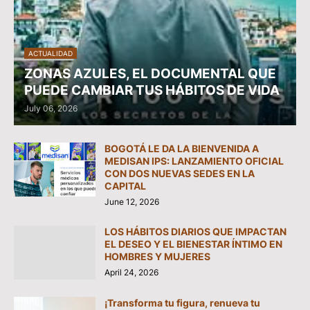
ACTUALIDAD
ZONAS AZULES, EL DOCUMENTAL QUE
PUEDE CAMBIAR TUS HÁBITOS DE VIDA
July 06, 2026
BOGOTÁ LE DA LA BIENVENIDA A
MEDISAN IPS: LANZAMIENTO OFICIAL
CON DOS NUEVAS SEDES EN LA
CAPITAL
June 12, 2026
LOS HÁBITOS DIARIOS QUE IMPACTAN
EL DESEO Y EL BIENESTAR ÍNTIMO EN
HOMBRES Y MUJERES
April 24, 2026
¡Transforma tu figura, renueva tu