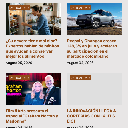
ACTUALIDAD
ACTUALIDAD
¿Su nevera tiene mal olor?
Deepal y Changan crecen
Expertos hablan de hábitos
128,3% en julio y aceleran
que ayudan a conservar
su participación en el
mejor los alimentos
mercado colombiano
August 05, 2026
August 04, 2026
ACTUALIDAD
ACTUALIDAD
Film &Arts presenta el
LA INNOVACIÓN LLEGA A
especial “Graham Norton y
CORFERIAS CON LA IFLS +
Madonna"
EICI
August 04, 2026
August 04, 2026