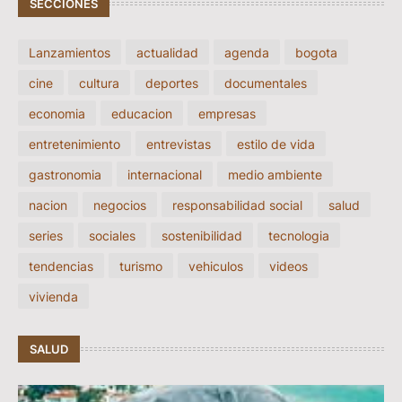
SECCIONES
Lanzamientos
actualidad
agenda
bogota
cine
cultura
deportes
documentales
economia
educacion
empresas
entretenimiento
entrevistas
estilo de vida
gastronomia
internacional
medio ambiente
nacion
negocios
responsabilidad social
salud
series
sociales
sostenibilidad
tecnologia
tendencias
turismo
vehiculos
videos
vivienda
SALUD