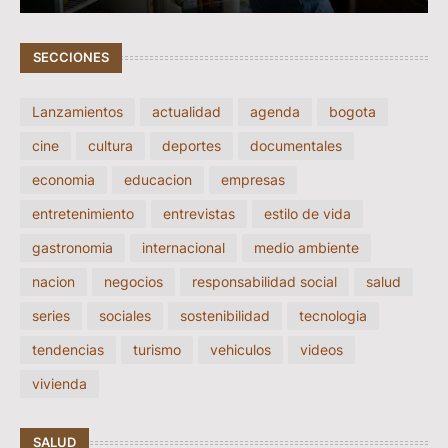
SECCIONES
Lanzamientos
actualidad
agenda
bogota
cine
cultura
deportes
documentales
economia
educacion
empresas
entretenimiento
entrevistas
estilo de vida
gastronomia
internacional
medio ambiente
nacion
negocios
responsabilidad social
salud
series
sociales
sostenibilidad
tecnologia
tendencias
turismo
vehiculos
videos
vivienda
SALUD