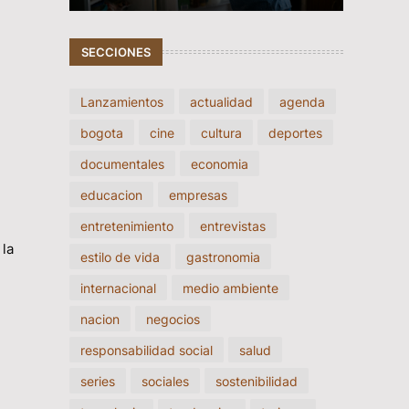
SECCIONES
Lanzamientos
actualidad
agenda
bogota
cine
cultura
deportes
documentales
economia
educacion
empresas
entretenimiento
entrevistas
 la
estilo de vida
gastronomia
internacional
medio ambiente
nacion
negocios
responsabilidad social
salud
series
sociales
sostenibilidad