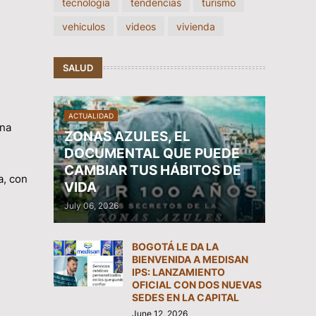
tecnologia
tendencias
turismo
vehiculos
videos
vivienda
SALUD
ACTUALIDAD
ina
ZONAS AZULES, EL
DOCUMENTAL QUE PUEDE
CAMBIAR TUS HÁBITOS DE
a, con
VIDA
July 06, 2026
BOGOTÁ LE DA LA
BIENVENIDA A MEDISAN
IPS: LANZAMIENTO
OFICIAL CON DOS NUEVAS
SEDES EN LA CAPITAL
June 12, 2026