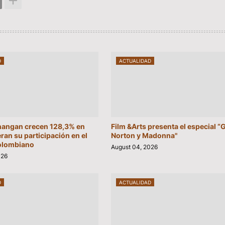
D
ACTUALIDAD
hangan crecen 128,3% en
Film &Arts presenta el especial 
eran su participación en el
Norton y Madonna"
olombiano
August 04, 2026
026
D
ACTUALIDAD