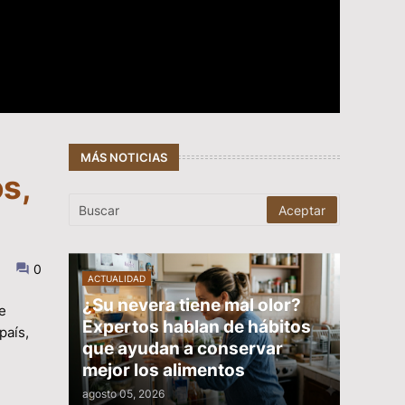
MÁS NOTICIAS
s,
0
ACTUALIDAD
¿Su nevera tiene mal olor?
se
Expertos hablan de hábitos
país,
que ayudan a conservar
mejor los alimentos
agosto 05, 2026