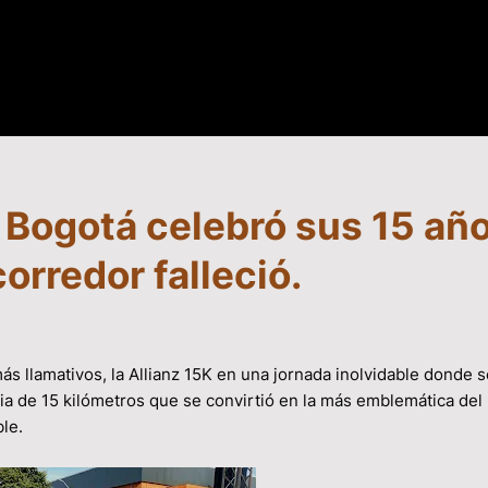
K Bogotá celebró sus 15 año
rredor falleció.
ás llamativos, la Allianz 15K en una jornada inolvidable donde 
ia de 15 kilómetros que se convirtió en la más emblemática del 
ble.