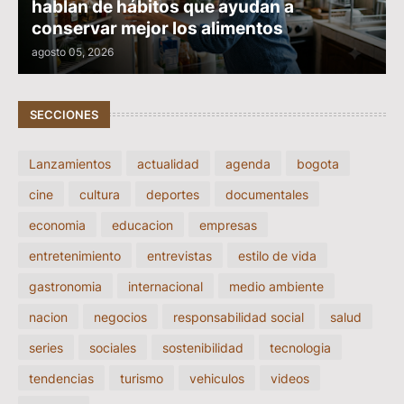
hablan de hábitos que ayudan a
conservar mejor los alimentos
agosto 05, 2026
SECCIONES
Lanzamientos
actualidad
agenda
bogota
cine
cultura
deportes
documentales
economia
educacion
empresas
entretenimiento
entrevistas
estilo de vida
gastronomia
internacional
medio ambiente
nacion
negocios
responsabilidad social
salud
series
sociales
sostenibilidad
tecnologia
tendencias
turismo
vehiculos
videos