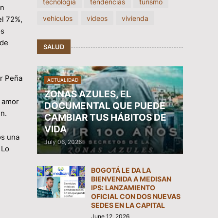
tecnologia
tendencias
turismo
en
vehiculos
videos
vivienda
el 72%,
os
 de
SALUD
or Peña
ACTUALIDAD
ZONAS AZULES, EL
l amor
DOCUMENTAL QUE PUEDE
n.
CAMBIAR TUS HÁBITOS DE
VIDA
os una
July 06, 2026
 Lo
BOGOTÁ LE DA LA
BIENVENIDA A MEDISAN
IPS: LANZAMIENTO
OFICIAL CON DOS NUEVAS
SEDES EN LA CAPITAL
June 12, 2026