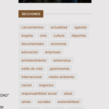
SECCIONES
Lanzamientos
actualidad
agenda
bogota
cine
cultura
deportes
documentales
economia
educacion
empresas
entretenimiento
entrevistas
estilo de vida
gastronomia
internacional
medio ambiente
nacion
negocios
responsabilidad social
salud
IDAD”
series
sociales
sostenibilidad
 de