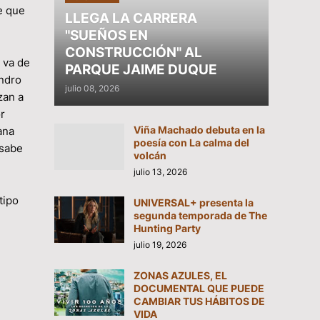
e que
LLEGA LA CARRERA
"SUEÑOS EN
CONSTRUCCIÓN" AL
 va de
PARQUE JAIME DUQUE
andro
julio 08, 2026
zan a
r
Viña Machado debuta en la
ana
poesía con La calma del
 sabe
volcán
julio 13, 2026
tipo
UNIVERSAL+ presenta la
segunda temporada de The
Hunting Party
julio 19, 2026
ZONAS AZULES, EL
DOCUMENTAL QUE PUEDE
CAMBIAR TUS HÁBITOS DE
VIDA