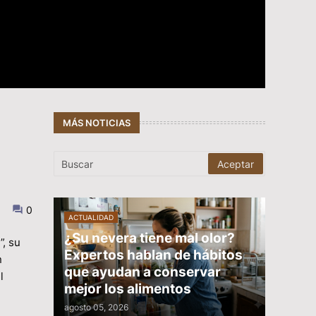
MÁS NOTICIAS
0
ACTUALIDAD
¿Su nevera tiene mal olor?
, su
Expertos hablan de hábitos
n
que ayudan a conservar
l
mejor los alimentos
agosto 05, 2026