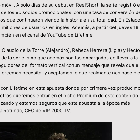
 móvil. A solo días de su debut en ReelShort, la serie registró 
s de los episodios promocionales, con una tasa de conversión d
os que continuaron viendo la historia en su totalidad. En Estad
1 millones de usuarios en inglés. Además, a partir del jueves 18
ambién en el canal de YouTube de Lifetime.
 Claudio de la Torre (Alejandro), Rebeca Herrera (Ligia) y Héct
s de la serie, sino que además son los encargados de llevar a la
seguidores del formato vertical conun mensaje que revela que e
 creemos necesitar y aceptamos lo que realmente nos hace bie
con Lifetime en esta apuesta donde por primera vez producim
osotros queremos entrar en el nicho Premium de este contenido.
lizando y estamos seguros que esta apuesta a la época más
ana Rotundo, CEO de VIP 2000 TV.