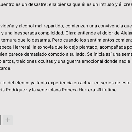
ntro es un desastre: ella piensa que él es un intruso y él cre
videña y alcohol mal repartido, comienzan una convivencia que
ad y una inesperada complicidad. Clara entiende el dolor de Alej
a ternura que lo desarma. Pero cuando los sentimientos comien
Rebeca Herrera), la exnovia que lo dejó plantado, acompañada po
quien parece demasiado cómodo a su lado. Se inicia así una sem
 abiertos, traiciones ocultas y una guerra emocional donde nadie
tarde.
arte del elenco ya tenía experiencia en actuar en series de este 
cis Rodríguez y la venezolana Rebeca Herrera. #Lifetime