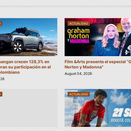
D
ACTUALIDAD
hangan crecen 128,3% en
Film &Arts presenta el especial 
eran su participación en el
Norton y Madonna"
olombiano
August 04, 2026
026
D
ACTUALIDAD