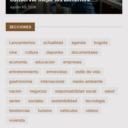
agosto 05, 2026
SECCIONES
Lanzamientos
actualidad
agenda
bogota
cine
cultura
deportes
documentales
economia
educacion
empresas
entretenimiento
entrevistas
estilo de vida
gastronomia
internacional
medio ambiente
nacion
negocios
responsabilidad social
salud
series
sociales
sostenibilidad
tecnologia
tendencias
turismo
vehiculos
videos
vivienda