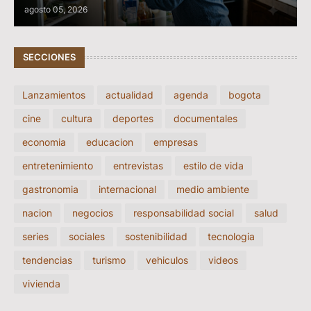
agosto 05, 2026
SECCIONES
Lanzamientos
actualidad
agenda
bogota
cine
cultura
deportes
documentales
economia
educacion
empresas
entretenimiento
entrevistas
estilo de vida
gastronomia
internacional
medio ambiente
nacion
negocios
responsabilidad social
salud
series
sociales
sostenibilidad
tecnologia
tendencias
turismo
vehiculos
videos
vivienda