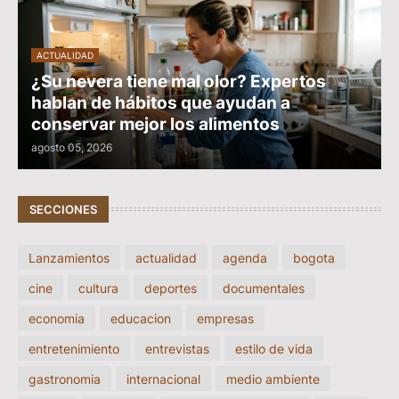
ACTUALIDAD
¿Su nevera tiene mal olor? Expertos
hablan de hábitos que ayudan a
conservar mejor los alimentos
agosto 05, 2026
SECCIONES
Lanzamientos
actualidad
agenda
bogota
cine
cultura
deportes
documentales
economia
educacion
empresas
entretenimiento
entrevistas
estilo de vida
gastronomia
internacional
medio ambiente