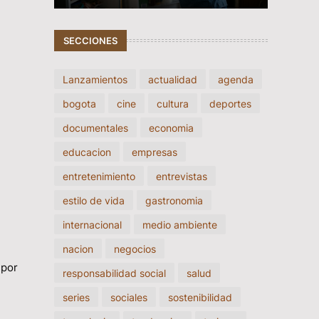
SECCIONES
Lanzamientos
actualidad
agenda
bogota
cine
cultura
deportes
documentales
economia
educacion
empresas
entretenimiento
entrevistas
estilo de vida
gastronomia
internacional
medio ambiente
nacion
negocios
 por
responsabilidad social
salud
series
sociales
sostenibilidad