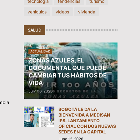
tecnologia
tendencias
turismo
vehiculos
videos
vivienda
SALUD
ACTUALIDAD
ZONAS AZULES, EL
DOCUMENTAL QUE PUEDE
CAMBIAR TUS HÁBITOS DE
VIDA
July 06, 2026
ombia
BOGOTÁ LE DA LA
BIENVENIDA A MEDISAN
IPS: LANZAMIENTO
OFICIAL CON DOS NUEVAS
SEDES EN LA CAPITAL
June 12, 2026