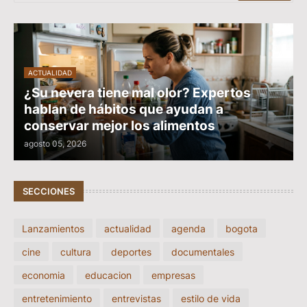
ACTUALIDAD
¿Su nevera tiene mal olor? Expertos
hablan de hábitos que ayudan a
conservar mejor los alimentos
agosto 05, 2026
SECCIONES
Lanzamientos
actualidad
agenda
bogota
cine
cultura
deportes
documentales
economia
educacion
empresas
entretenimiento
entrevistas
estilo de vida