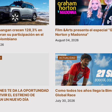
hangan crecen 128,3% en
Film &Arts presenta el especial 
eran su participación en el
Norton y Madonna"
olombiano
August 04, 2026
026
D
ACTUALIDAD
INES TE DA LA OPORTUNIDAD
Como todos los años llega la Bi
VIVIR EL ESTRENO DE
Global Race
N UN NUEVO DÍA
July 30, 2026