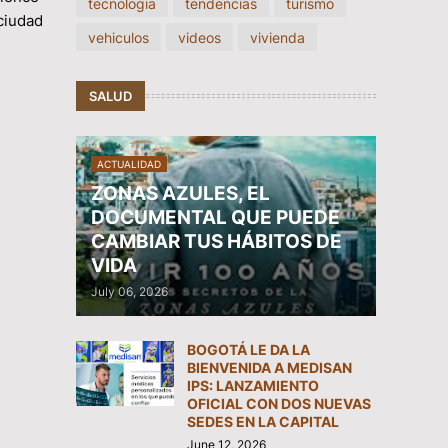
tecnologia
tendencias
turismo
ciudad
vehiculos
videos
vivienda
SALUD
ACTUALIDAD
ZONAS AZULES, EL
DOCUMENTAL QUE PUEDE
CAMBIAR TUS HÁBITOS DE
VIDA
July 06, 2026
BOGOTÁ LE DA LA
BIENVENIDA A MEDISAN
IPS: LANZAMIENTO
OFICIAL CON DOS NUEVAS
SEDES EN LA CAPITAL
June 12, 2026