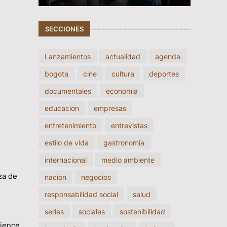
SECCIONES
Lanzamientos
actualidad
agenda
bogota
cine
cultura
deportes
documentales
economia
educacion
empresas
entretenimiento
entrevistas
estilo de vida
gastronomia
internacional
medio ambiente
za de
nacion
negocios
responsabilidad social
salud
series
sociales
sostenibilidad
mience