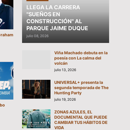
LLEGA LA CARRERA
"SUEÑOS EN
CONSTRUCCIÓN" AL
PARQUE JAIME DUQUE
“Graham
julio 08, 2026
Viña Machado debuta en la
poesía con La calma del
volcán
julio 13, 2026
UNIVERSAL+ presenta la
segunda temporada de The
Hunting Party
julio 19, 2026
mbo
ZONAS AZULES, EL
DOCUMENTAL QUE PUEDE
CAMBIAR TUS HÁBITOS DE
VIDA