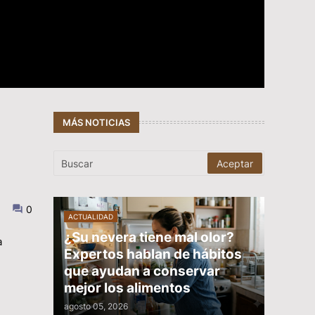
MÁS NOTICIAS
0
ACTUALIDAD
¿Su nevera tiene mal olor?
a
Expertos hablan de hábitos
que ayudan a conservar
mejor los alimentos
agosto 05, 2026