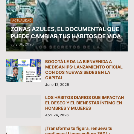
ACTUALIDAD
ZONAS AZULES, EL DOCUMENTAL QUE
PUEDE CAMBIAR TUS HÁBITOS DE VIDA
July 06, 2026
BOGOTÁ LE DA LA BIENVENIDA A
MEDISAN IPS: LANZAMIENTO OFICIAL
CON DOS NUEVAS SEDES EN LA
CAPITAL
June 12, 2026
LOS HÁBITOS DIARIOS QUE IMPACTAN
EL DESEO Y EL BIENESTAR ÍNTIMO EN
HOMBRES Y MUJERES
April 24, 2026
¡Transforma tu figura, renueva tu
confianza! Lipoescultura 360° +