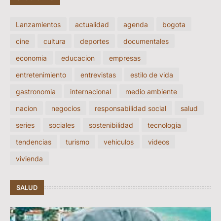
Lanzamientos
actualidad
agenda
bogota
cine
cultura
deportes
documentales
economia
educacion
empresas
entretenimiento
entrevistas
estilo de vida
gastronomia
internacional
medio ambiente
nacion
negocios
responsabilidad social
salud
series
sociales
sostenibilidad
tecnologia
tendencias
turismo
vehiculos
videos
vivienda
SALUD