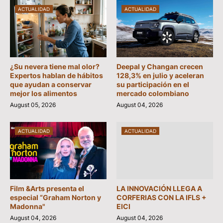
ACTUALIDAD
ACTUALIDAD
¿Su nevera tiene mal olor?
Deepal y Changan crecen
Expertos hablan de hábitos
128,3% en julio y aceleran
que ayudan a conservar
su participación en el
mejor los alimentos
mercado colombiano
August 05, 2026
August 04, 2026
ACTUALIDAD
ACTUALIDAD
Film &Arts presenta el
LA INNOVACIÓN LLEGA A
especial “Graham Norton y
CORFERIAS CON LA IFLS +
Madonna"
EICI
August 04, 2026
August 04, 2026