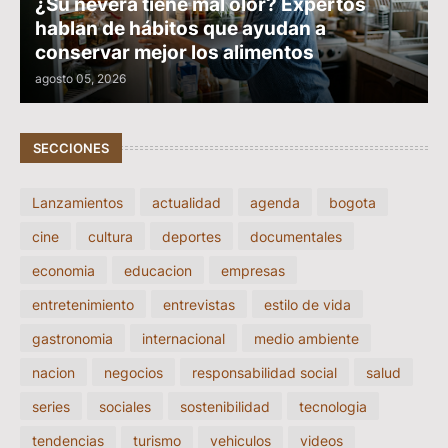
¿Su nevera tiene mal olor? Expertos
hablan de hábitos que ayudan a
conservar mejor los alimentos
agosto 05, 2026
SECCIONES
Lanzamientos
actualidad
agenda
bogota
cine
cultura
deportes
documentales
economia
educacion
empresas
entretenimiento
entrevistas
estilo de vida
gastronomia
internacional
medio ambiente
nacion
negocios
responsabilidad social
salud
series
sociales
sostenibilidad
tecnologia
tendencias
turismo
vehiculos
videos