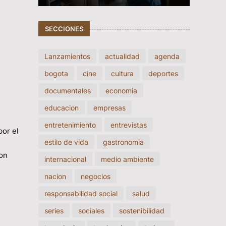
SECCIONES
Lanzamientos
actualidad
agenda
bogota
cine
cultura
deportes
documentales
economia
educacion
empresas
entretenimiento
entrevistas
or el
estilo de vida
gastronomia
son
internacional
medio ambiente
nacion
negocios
responsabilidad social
salud
series
sociales
sostenibilidad