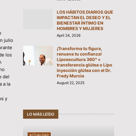
LOS HÁBITOS DIARIOS QUE
IMPACTAN EL DESEO Y EL
BIENESTAR ÍNTIMO EN
HOMBRES Y MUJERES
o
April 24, 2026
 julio
urante
¡Transforma tu figura,
renueva tu confianza!
de los
Lipoescultura 360° +
n
transferencia glútea o Lipo
ino
inyección glútea con el Dr.
Fredy Murcia
e del
August 22, 2025
 a la
os y
LO MÁS LEÍDO
ACTUALIDAD