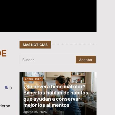
MÁS NOTICIAS
DE
ACTUALIDAD
¿Su nevera tiene mal olor?
0
Expertos hablan de hábitos
que ayudan a conservar
mejor los alimentos
rieron
agosto 05, 2026