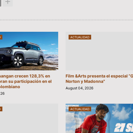
D
ACTUALIDAD
hangan crecen 128,3% en
Film &Arts presenta el especial 
eran su participación en el
Norton y Madonna"
olombiano
August 04, 2026
026
D
ACTUALIDAD