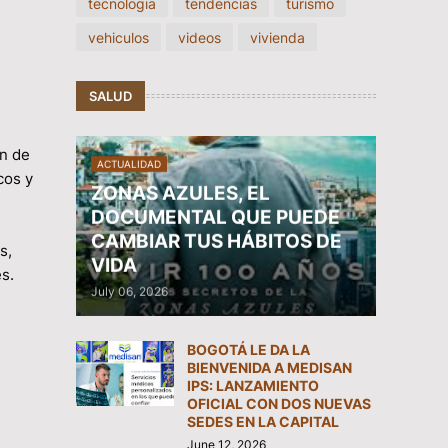
tecnologia
tendencias
turismo
vehiculos
videos
vivienda
SALUD
ón de
ACTUALIDAD
cos y
ZONAS AZULES, EL
DOCUMENTAL QUE PUEDE
CAMBIAR TUS HÁBITOS DE
s,
VIDA
es.
July 06, 2026
BOGOTÁ LE DA LA
BIENVENIDA A MEDISAN
IPS: LANZAMIENTO
OFICIAL CON DOS NUEVAS
SEDES EN LA CAPITAL
June 12, 2026