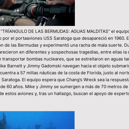
 de “TRÍANGULO DE LAS BERMUDAS: AGUAS MALDITAS” el equip
 por el portaaviones USS Saratoga que desapareció en 1960. En
gión de las Bermudas y experimentó una racha de mala suerte. D
ecieron en diferentes y sospechosas tragedias, entre ellas la 
 transportar bombas nucleares, que se estrellaron en aguas ta
Mike Barnett y Jimmy Gadomski navegan hacia el objeto submar
ntra a 57 millas náuticas de la costa de Florida, justo al nort
 Saratoga. El equipo espera que Chang’s Wreck sea la respuesta
s de 60 años. Mike y Jimmy se sumergen a más de 70 metros de
e estos aviones y, tras un hallazgo, buscan el apoyo de expert