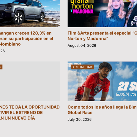
hangan crecen 128,3% en
Film &Arts presenta el especial 
eran su participación en el
Norton y Madonna"
olombiano
August 04, 2026
026
D
ACTUALIDAD
INES TE DA LA OPORTUNIDAD
Como todos los años llega la Bi
VIVIR EL ESTRENO DE
Global Race
N UN NUEVO DÍA
July 30, 2026