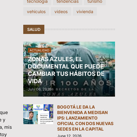
tecnologia
tendencias
turismo
vehiculos
videos
vivienda
SALUD
ACTUALIDAD
ZONAS AZULES, EL
DOCUMENTAL QUE PUEDE
CAMBIAR TUS HÁBITOS DE
VIDA
July 06, 2026
BOGOTÁ LE DA LA
 que
BIENVENIDA A MEDISAN
IPS: LANZAMIENTO
e y
OFICIAL CON DOS NUEVAS
a, mis
SEDES EN LA CAPITAL
stoy
June 12, 2026