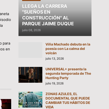
LLEGA LA CARRERA
"SUEÑOS EN
aneta
CONSTRUCCIÓN" AL
pisodio
PARQUE JAIME DUQUE
la
julio 08, 2026
o para
Viña Machado debuta en la
poesía con La calma del
cos en
volcán
julio 13, 2026
UNIVERSAL+ presenta la
segunda temporada de The
Hunting Party
julio 19, 2026
ZONAS AZULES, EL
DOCUMENTAL QUE PUEDE
CAMBIAR TUS HÁBITOS DE
VIDA