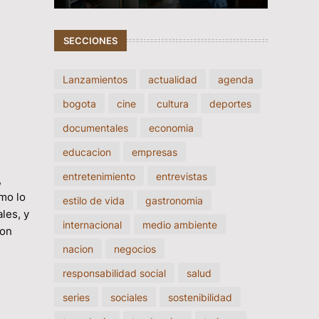
SECCIONES
Lanzamientos
actualidad
agenda
bogota
cine
cultura
deportes
documentales
economia
educacion
empresas
entretenimiento
entrevistas
,
ómo lo
estilo de vida
gastronomia
les, y
internacional
medio ambiente
con
nacion
negocios
responsabilidad social
salud
series
sociales
sostenibilidad