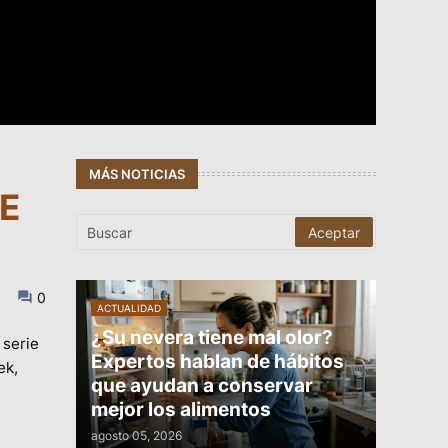
MÁS NOTICIAS
E
0
ACTUALIDAD
¿Su nevera tiene mal olor?
 serie
Expertos hablan de hábitos
ek,
que ayudan a conservar
mejor los alimentos
agosto 05, 2026