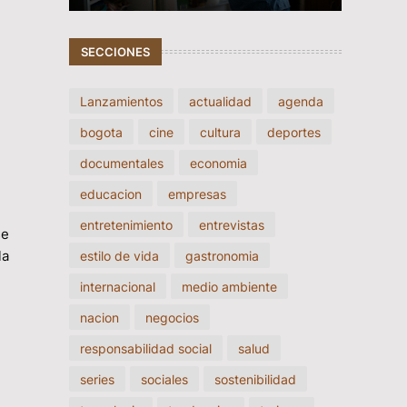
SECCIONES
Lanzamientos
actualidad
agenda
bogota
cine
cultura
deportes
documentales
economia
educacion
empresas
entretenimiento
entrevistas
se
la
estilo de vida
gastronomia
internacional
medio ambiente
nacion
negocios
responsabilidad social
salud
series
sociales
sostenibilidad