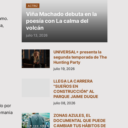
ACTRIZ
Viña Machado debuta en la
amo.
poesía con La calma del
a,
volcán
julio 13, 2026
UNIVERSAL+ presenta la
segunda temporada de The
Hunting Party
julio 19, 2026
LLEGA LA CARRERA
"SUEÑOS EN
CONSTRUCCIÓN" AL
PARQUE JAIME DUQUE
julio 08, 2026
do por
lemania
ZONAS AZULES, EL
DOCUMENTAL QUE PUEDE
CAMBIAR TUS HÁBITOS DE