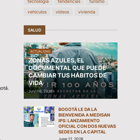
tecnologia
tendencias
turismo
vehiculos
videos
vivienda
SALUD
ACTUALIDAD
ZONAS AZULES, EL
DOCUMENTAL QUE PUEDE
CAMBIAR TUS HÁBITOS DE
VIDA
gotá.
July 06, 2026
BOGOTÁ LE DA LA
BIENVENIDA A MEDISAN
IPS: LANZAMIENTO
OFICIAL CON DOS NUEVAS
SEDES EN LA CAPITAL
June 12, 2026