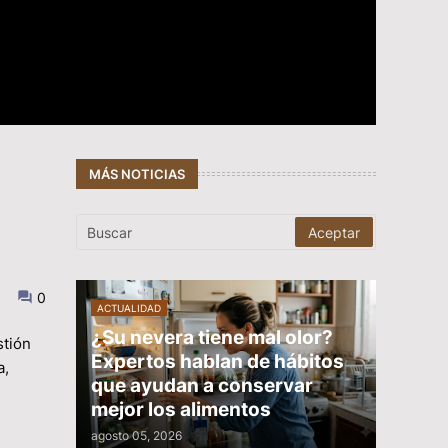
MÁS NOTICIAS
0
ACTUALIDAD
¿Su nevera tiene mal olor?
stión
Expertos hablan de hábitos
a,
que ayudan a conservar
mejor los alimentos
agosto 05, 2026