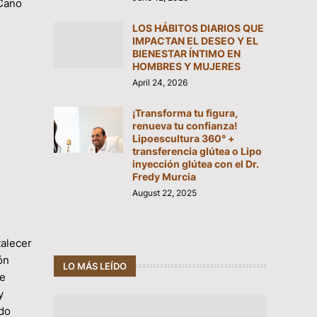
 Cano
LOS HÁBITOS DIARIOS QUE
IMPACTAN EL DESEO Y EL
BIENESTAR ÍNTIMO EN
HOMBRES Y MUJERES
April 24, 2026
¡Transforma tu figura,
renueva tu confianza!
Lipoescultura 360° +
transferencia glútea o Lipo
inyección glútea con el Dr.
Fredy Murcia
August 22, 2025
talecer
ón
LO MÁS LEÍDO
de
y
rdo