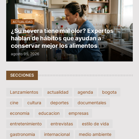
ACTUALIDAD
¿Su nevera tiene mal olor? Expertos
hablan de hábitos que ayudan a
conservar mejor los alimentos
agosto 05, 2026
SECCIONES
Lanzamientos
actualidad
agenda
bogota
cine
cultura
deportes
documentales
economia
educacion
empresas
entretenimiento
entrevistas
estilo de vida
gastronomia
internacional
medio ambiente