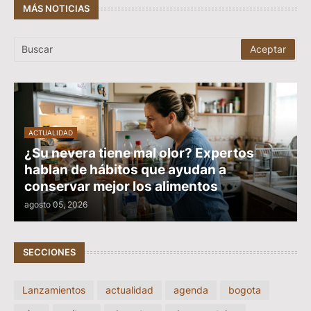
MÁS NOTICIAS
ACTUALIDAD
¿Su nevera tiene mal olor? Expertos
hablan de hábitos que ayudan a
conservar mejor los alimentos
agosto 05, 2026
SECCIONES
Lanzamientos
actualidad
agenda
bogota