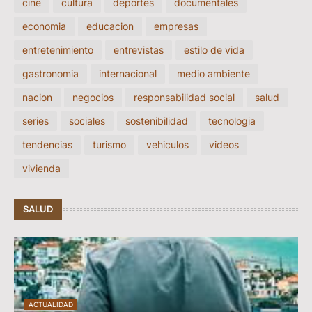
cine
cultura
deportes
documentales
economia
educacion
empresas
entretenimiento
entrevistas
estilo de vida
gastronomia
internacional
medio ambiente
nacion
negocios
responsabilidad social
salud
series
sociales
sostenibilidad
tecnologia
tendencias
turismo
vehiculos
videos
vivienda
SALUD
ACTUALIDAD